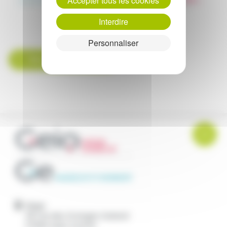
Accepter tous les cookies
Interdire
Personnaliser
Retour aux actualités
Siege
28 rue des Granges Galand
37550
Saint Avertin