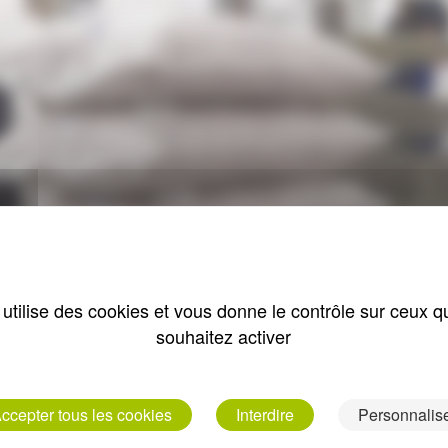
 utilise des cookies et vous donne le contrôle sur ceux 
souhaitez activer
ccepter tous les cookies
Interdire
Personnalis