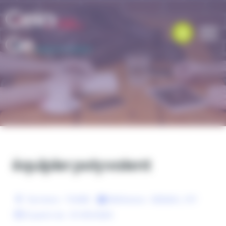
Panneau de gestion des cookies
équipier polyvalent
Territoire :
TOURS
Référence :
GEIQAH_197
À partir du :
01/09/2020