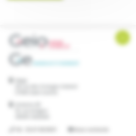
Siege
28 rue des Granges Galand
37550
Saint Avertin
Antenne 45
19, rue Antigna
45000
ORLÉANS
Tél. : 02.47.46.38.01
Nous contacter