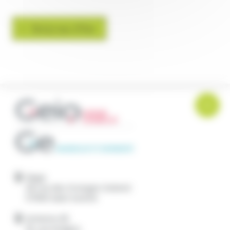
Retour aux offres
Siege
28 rue des Granges Galand
37550
Saint Avertin
Antenne 45
19, rue Antigna