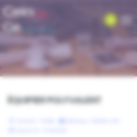
Panneau de gestion des cookies
ÉQUIPIER POLYVALENT
Territoire :
TOURS
Référence :
GEIQAH_230
À partir du :
27/04/2021