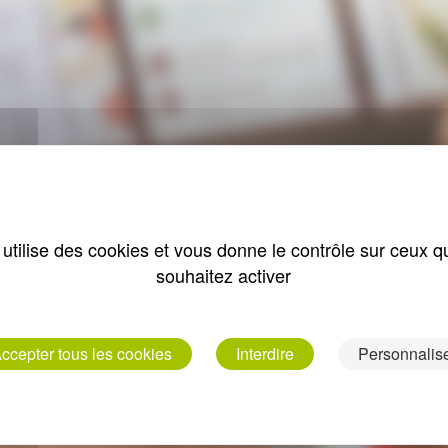
 utilise des cookies et vous donne le contrôle sur ceux 
souhaitez activer
ccepter tous les cookies
Interdire
Personnalis