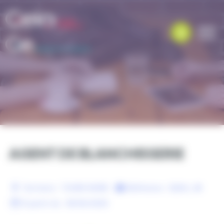
Panneau de gestion des cookies
AGENT DE BLANCHISSERIE
Territoire :
TOURS NORD
Référence :
GEAH_48
À partir du :
08/06/2020