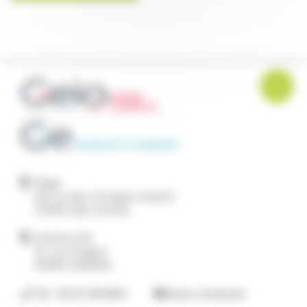
Siege
28 rue des Granges Galand
37550
Saint Avertin
Antenne 45
19, rue Antigna
45000
ORLÉANS
Tél. : 02.47.46.38.01
Nous contacter